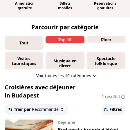
Annulation
Billets
Réservations
gratuite
mobiles
gratuites
Parcourir par catégorie
Top 10
Dîner
Tout
+
Visites
Spectacle
Musique en
touristiques
folklorique
direct
Voir toutes les 10 catégories
Croisières avec déjeuner
in Budapest
1 résultat
Trier par
Recommandé
Filtres
Déjeuner
Budapest : brunch d'été et