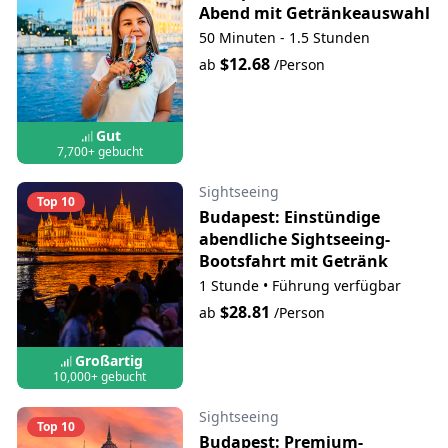
Abend mit Getränkeauswahl
50 Minuten - 1.5 Stunden
$12.68
ab
/Person
Gut
7,700+ gebucht
Sightseeing
Top 10
Budapest: Einstündige
abendliche Sightseeing-
Bootsfahrt mit Getränk
1 Stunde
•
Führung verfügbar
$28.81
ab
/Person
Großartig
10,000+ gebucht
Sightseeing
Top 10
Budapest: Premium-