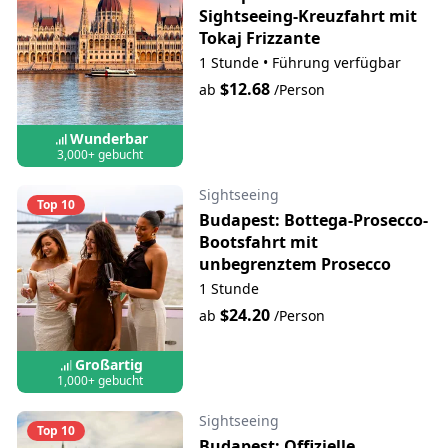
Sightseeing-Kreuzfahrt mit
Tokaj Frizzante
1 Stunde
•
Führung verfügbar
$12.68
ab
/Person
Wunderbar
3,000+ gebucht
Sightseeing
Top 10
Budapest: Bottega-Prosecco-
Bootsfahrt mit
unbegrenztem Prosecco
1 Stunde
$24.20
ab
/Person
Großartig
1,000+ gebucht
Sightseeing
Top 10
Budapest: Offizielle