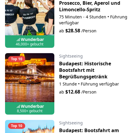
Prosecco, Bier, Aperol und
Limoncello-Spritz
75 Minuten - 4 Stunden
•
Führung
verfügbar
$28.58
ab
/Person
Wunderbar
46,000+ gebucht
Sightseeing
Top 10
Budapest: Historische
Bootsfahrt mit
Begrüßungsgetränk
1 Stunde
•
Führung verfügbar
$12.68
ab
/Person
Wunderbar
8,500+ gebucht
Sightseeing
Top 10
Budapest: Bootsfahrt am