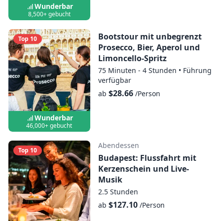
technischen Problemen die Kreuzfahrt
Wunderbar
abzusagen.
8,500+ gebucht
Alkohol wird an Personen unter 18 Jahren
Bootstour mit unbegrenzt
Top 10
nicht ausgeschenkt.
Prosecco, Bier, Aperol und
Limoncello-Spritz
75 Minuten - 4 Stunden
•
Führung
verfügbar
$28.66
ab
/Person
Wunderbar
46,000+ gebucht
Abendessen
Top 10
Budapest: Flussfahrt mit
Kerzenschein und Live-
Musik
2.5 Stunden
$127.10
ab
/Person