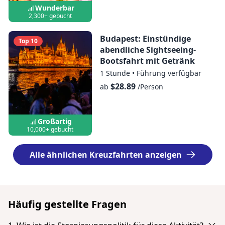
Wunderbar
2,300+ gebucht
Budapest: Einstündige
Top 10
abendliche Sightseeing-
Bootsfahrt mit Getränk
1 Stunde
•
Führung verfügbar
$28.89
ab
/Person
Großartig
10,000+ gebucht
Alle ähnlichen Kreuzfahrten anzeigen
Häufig gestellte Fragen