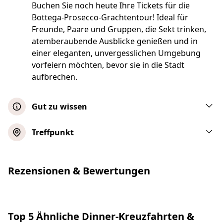
Buchen Sie noch heute Ihre Tickets für die
Bottega-Prosecco-Grachtentour! Ideal für
Freunde, Paare und Gruppen, die Sekt trinken,
atemberaubende Ausblicke genießen und in
einer eleganten, unvergesslichen Umgebung
vorfeiern möchten, bevor sie in die Stadt
aufbrechen.
Gut zu wissen
Liebe Gäste! Wenn du zu spät zu deinem
Treffpunkt
vorgebuchten Programm kommst, können
wir dir gegen einen Aufpreis von 50 % des
ursprünglichen Preises, der vor Ort zu
Rezensionen & Bewertungen
zahlen ist, eine Umbuchung garantieren,
sofern verfügbar.
Wir bitten dich, keine eigenen Speisen und
Top 5 Ähnliche Dinner-Kreuzfahrten &
Getränke mit an Bord des Schiffes zu