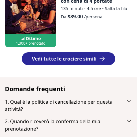
con cena di 4 portate
135 minuti - 4.5 ore
•
Salta la fila
$89.00
Da
/persona
Ottimo
1,300+ prenotato
Vedi tutte le crociere simili
Domande frequenti
1. Qual è la politica di cancellazione per questa
attività?
Cancella fino a 24 ore prima per ricevere un rimborso
2. Quando riceverò la conferma della mia
completo.
prenotazione?