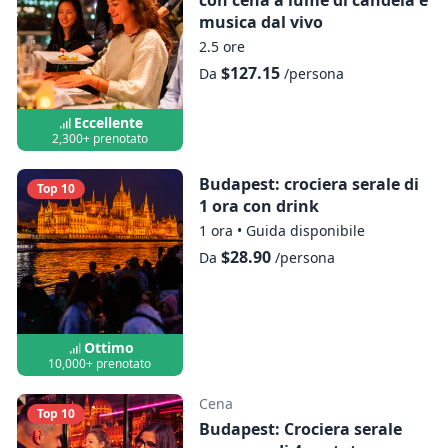
prima di prenotare. L'illuminazione
musica dal vivo
decorativa dei punti di riferimento non è
2.5 ore
garantita.
$127.15
Da
/persona
Eccellente
2,300+ prenotato
Budapest: crociera serale di
Top 10
1 ora con drink
1 ora
•
Guida disponibile
$28.90
Da
/persona
Ottimo
10,000+ prenotato
Cena
Top 10
Budapest: Crociera serale