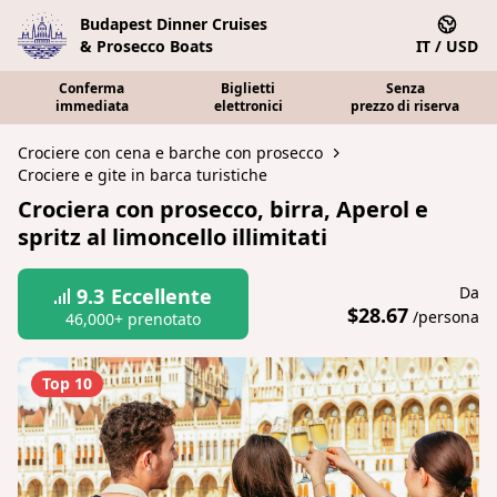
Budapest Dinner Cruises
& Prosecco Boats
IT / USD
Conferma
Biglietti
Senza
immediata
elettronici
prezzo di riserva
Crociere con cena e barche con prosecco
Crociere e gite in barca turistiche
Crociera con prosecco, birra, Aperol e
spritz al limoncello illimitati
Da
9.3
Eccellente
$28.67
/persona
46,000+ prenotato
Top 10