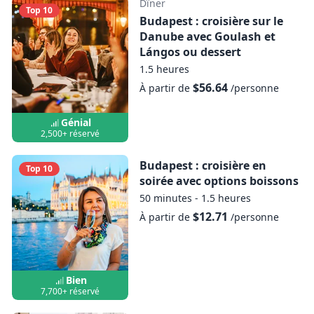
Dîner
Top 10
Budapest : croisière sur le
Danube avec Goulash et
Lángos ou dessert
1.5 heures
$56.64
À partir de
/personne
Génial
2,500+ réservé
Budapest : croisière en
Top 10
soirée avec options boissons
50 minutes - 1.5 heures
$12.71
À partir de
/personne
Bien
7,700+ réservé