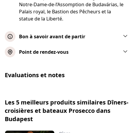
Notre-Dame-de-l’Assomption de Budavárias, le
Palais royal, le Bastion des Pêcheurs et la
statue de la Liberté.
Bon à savoir avant de partir
Un billet pour enfant ne comprend pas le
Point de rendez-vous
dîner. Vous pouvez le commander à bord
Dîner à 4 plats avec spectacle
Un siège côté fenêtre peut être acheté à
Evaluations et notes
l'avance si vous souhaitez le réserver.
folklorique
Une option végétarienne est disponible.
Afficher la carte
Le menu est disponible dans d'autres
langues à bord.
Les 5 meilleurs produits similaires Dîners-
Dîner de 4 plats avec spectacle
croisières et bateaux Prosecco dans
Veuillez vous présenter au lieu de rendez-
folklorique et table à fenêtre
vous 30 minutes avant le début de
Budapest
l'événement.
Afficher la carte