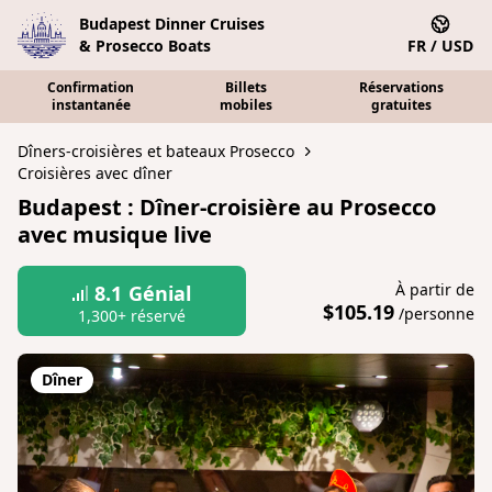
Budapest Dinner Cruises
& Prosecco Boats
FR / USD
Confirmation
Billets
Réservations
instantanée
mobiles
gratuites
Dîners-croisières et bateaux Prosecco
Croisières avec dîner
Budapest : Dîner-croisière au Prosecco
avec musique live
À partir de
8.1
Génial
$105.19
/personne
1,300+ réservé
Dîner