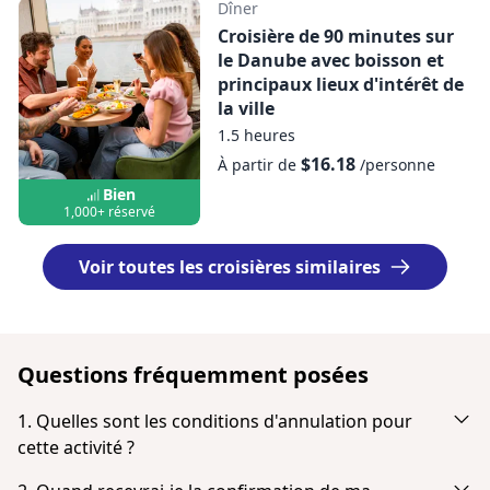
Dîner
Croisière de 90 minutes sur
le Danube avec boisson et
principaux lieux d'intérêt de
la ville
1.5 heures
$16.18
À partir de
/personne
Bien
1,000+ réservé
Voir toutes les croisières similaires
Questions fréquemment posées
1. Quelles sont les conditions d'annulation pour
cette activité ?
Annulation jusqu’à 24 heures à l’avance pour un