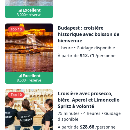
Excellent
3,000+ réservé
Budapest : croisière
Top 10
historique avec boisson de
bienvenue
1 heure
•
Guidage disponible
$12.71
À partir de
/personne
Excellent
8,500+ réservé
Croisière avec prosecco,
Top 10
bière, Aperol et Limoncello
Spritz à volonté
75 minutes - 4 heures
•
Guidage
disponible
$28.66
À partir de
/personne