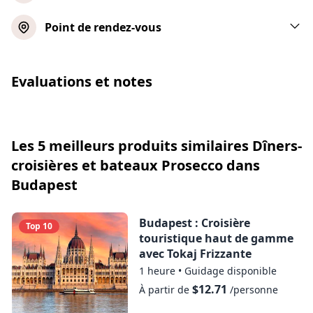
Pendant le dîner, un menu vous sera
Point de rendez-vous
présenté et vous pourrez faire votre choix
pour chaque plat parmi plusieurs options
disponibles.
Evaluations et notes
Il n'est malheureusement pas possible de
proposer un menu végétalien.
Les 5 meilleurs produits similaires Dîners-
croisières et bateaux Prosecco dans
Budapest
Budapest : Croisière
Top 10
touristique haut de gamme
avec Tokaj Frizzante
1 heure
•
Guidage disponible
$12.71
À partir de
/personne