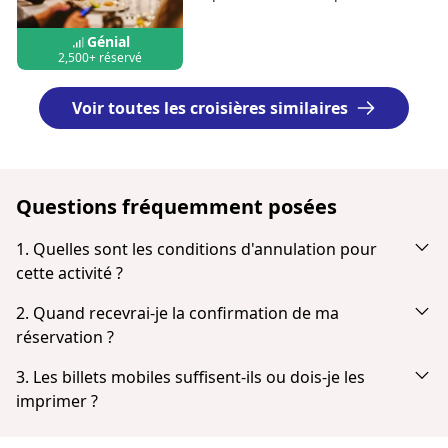
Génial
2,500+ réservé
Voir toutes les croisières similaires
Questions fréquemment posées
1. Quelles sont les conditions d'annulation pour
cette activité ?
Annulation jusqu’à 24 heures à l’avance pour un
2. Quand recevrai-je la confirmation de ma
remboursement intégral.
réservation ?
Vous recevrez une notification par e-mail juste après votre
3. Les billets mobiles suffisent-ils ou dois-je les
paiement. Si vous ne la voyez pas dans votre boîte de
imprimer ?
réception, vérifiez votre dossier spam ou courrier
Les billets n'ont pas besoin d'être imprimés. Vous pouvez
indésirable. Une fois le paiement effectué, vous avez la