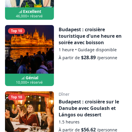
Excellent
46,000+ réservé
Budapest : croisière
Top 10
touristique d'une heure en
soirée avec boisson
1 heure
•
Guidage disponible
$28.89
À partir de
/personne
Génial
10,000+ réservé
Dîner
Top 10
Budapest : croisière sur le
Danube avec Goulash et
Lángos ou dessert
1.5 heures
$56.62
À partir de
/personne