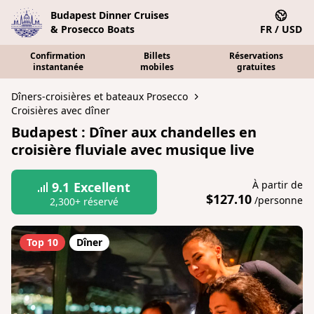
Budapest Dinner Cruises
& Prosecco Boats
FR / USD
Confirmation
Billets
Réservations
instantanée
mobiles
gratuites
Dîners-croisières et bateaux Prosecco
Croisières avec dîner
Budapest : Dîner aux chandelles en
croisière fluviale avec musique live
À partir de
9.1
Excellent
$127.10
/personne
2,300+ réservé
Top 10
Dîner