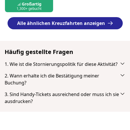
Großartig
1,300+ gebucht
Alle ähnlichen Kreuzfahrten anzeigen
Häufig gestellte Fragen
1. Wie ist die Stornierungspolitik für diese Aktivität?
Stornierung bis zu 24 Stunden vor Beginn mit vollständiger
2. Wann erhalte ich die Bestätigung meiner
Rückerstattung.
Buchung?
Du erhältst eine E-Mail-Benachrichtigung direkt nach deiner
3. Sind Handy-Tickets ausreichend oder muss ich sie
erfolgreichen Zahlung. Wenn du diese nicht in deinem
ausdrucken?
Posteingang siehst, überprüfst du deinen Spam- oder Junk-
Tickets müssen nicht gedruckt werden. Du kannst dein
Mail-Ordner. Nach Abschluss der Zahlung hast du die
Ticket von deinem Smartphone aus als PDF vorzeigen.
Möglichkeit, dein Ticket direkt herunterzuladen.