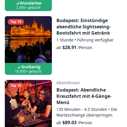
Buchung. Die dekorative Beleuchtung von
Wunderbar
2,300+ gebucht
Sehenswürdigkeiten kann nicht garantiert
werden.
Budapest: Einstündige
Top 10
abendliche Sightseeing-
Bootsfahrt mit Getränk
1 Stunde
•
Führung verfügbar
$28.91
ab
/Person
Großartig
10,000+ gebucht
Abendessen
Top 10
Budapest: Abendliche
Kreuzfahrt mit 4-Gänge-
Menü
135 Minuten - 4.5 Stunden
•
Die
Warteschlange überspringen
$89.03
ab
/Person